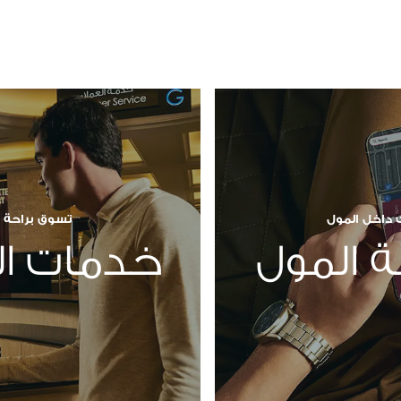
 داخل المول
تسوق براحة
 المول
خدمات ال