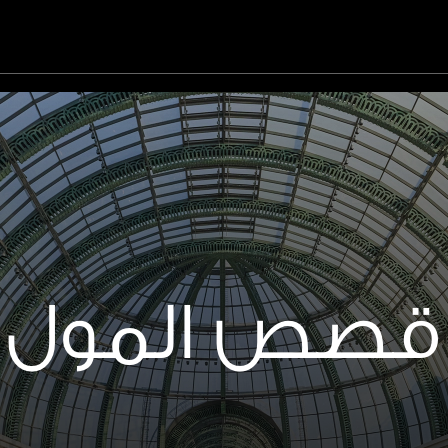
قصص المول