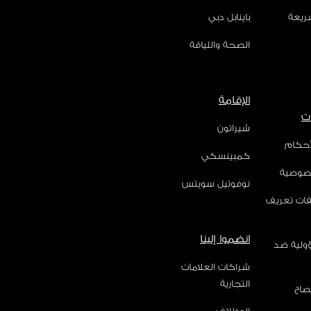
سريعة
باينابل دبي
الصحة واللياقة
الإقامة
ت
شيراتون
أحكام
كمبينسكي
صوصية
نوفوتيل سويتس
فات تعريف
انضموا إلينا
ؤولية ضد
شراكات العلامات
التجارية
صاح