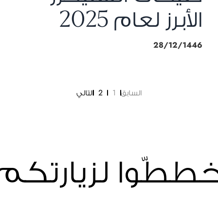
الأبرز لعام 2025
28/12/1446
السابق
1
2
التالي
ططّوا لزيارتكم