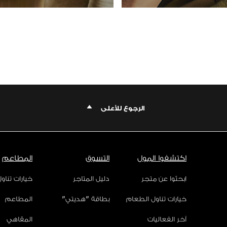
الرجوع للأعلى
اكتشفوا المول
التسوق
المطاعم
ابحثوا عن متجر
دليل المتاجر
خيارات تناو
خيارات تناول الطعام
بطاقة "هديتي"
المطاعم
آخر الفعاليات
المقاهي