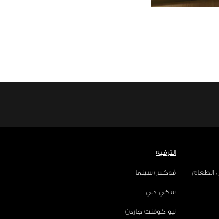
الترفيه
ل الطعام
ڤوكس سينما
سكي دبي
نيو كوفنت جاردن