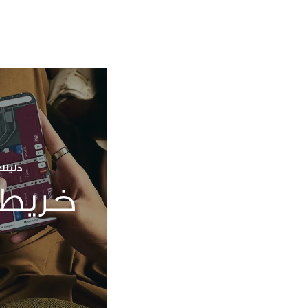
دليلك
خريطة