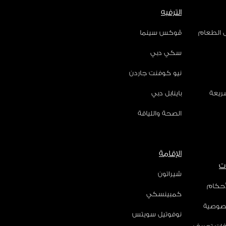
الترفيه
ل الطعام
ڤوكس سينما
سكي دبي
نيو كوفنت جاردن
سريعة
باينابل دبي
الصحة واللياقة
الإقامة
ت
شيراتون
أحكام
كمبينسكي
صوصية
نوفوتيل سويتس