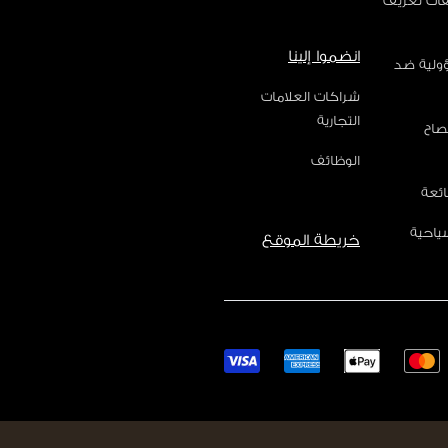
فات تعريف
انضموا إلينا
ؤولية ضد
شراكات العلامات
التجارية
صاح
الوظائف
ائعة
ياحية
خريطة الموقع