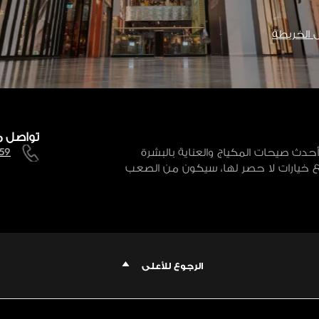
الخريطة
تواصل م
نز بالجمال بكل أشكاله. من منتجات K-beauty إلى أحدث صيحات المكياج والعناية بالبشرة
59
مع خيارات لا حصر لها، سيكون من الصعب
الرجوع للأعلى