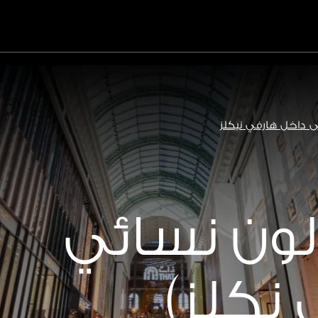
ئى داخل هارفي نيكلز
لون نسائي
نكلز)