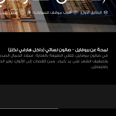
الطابق الأول
|
أقرب موقف للسيارات:: B
|
عرض على ا
لمحة عن بروفايل - صالون نسائي (داخل هارفي نكلز)
في صالون بروفايل، تلتقي الطبيعة بالعناية. فملاذ الجمال الصديق ل
وتصفيف الشعر على يد خبراء. ومن القصات إلى الألوان، يغير ال
بالانتعاش.