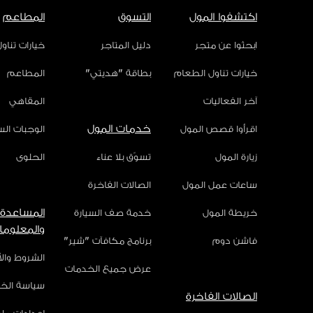
اكتشفوا المول
التسوق
المطاعم
ابحثوا عن متجر
دليل المتاجر
خيارات تناو
خيارات تناول الطعام
بطاقة "هديتي"
المطاعم
آخر الفعاليات
المقاهي
خدمات المول
اقرأوا قصص المول
الوجبات ال
زيارة المول
تسوّق بلا عناء
الحلوى
ساعات عمل المول
الصالات الفاخرة
المساعدة
خريطة المول
خدمة صف السيارة
والمعلوما
فاشن دوم
برنامج مكافآت "شير"
الشروط وال
عرض جميع الخدمات
سياسة الخ
الصالات الفاخرة