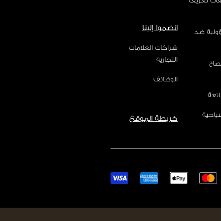
فات تعريف
انضموا إلينا
ؤولية ضد
شراكات العلامات
التجارية
صاح
الوظائف
ائعة
ياحية
خريطة الموقع