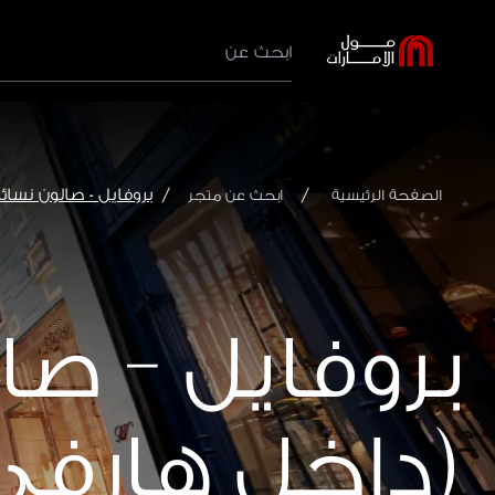
بروفايل - صالون نسا
الصفحة الرئيسية
ابحث عن متجر
بروفايل - صا
(داخل هارفي 