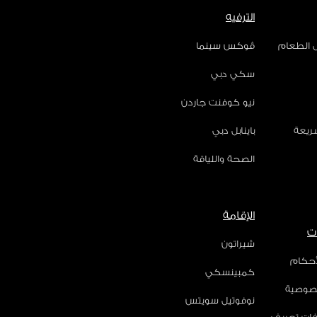
الترفيه
ل الطعام
ڤوكس سينما
سكي دبي
نيو كوفنت جاردن
سريعة
باينابل دبي
الصحة واللياقة
الإقامة
ت
شيراتون
أحكام
كمبينسكي
صوصية
نوفوتيل سويتس