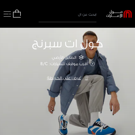
كول ات سبرنج
الطابق الأرضي
أقرب موقف للسيارات: B/C
عرض على الخريطة