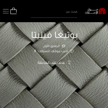
بوتيغا فينيتا
الطابق الأول
أقرب موقف للسيارات: B
عرض على الخريطة