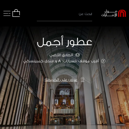
عطور أجمل
الطابق الأرضي
أقرب موقف للسيارات: A و فندق كمبينسكي
`
عرض على الخريطة