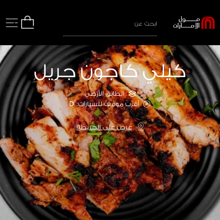
كيلي كاجون جريل
الطابق الأرضي
أقرب موقف للسيارات: D
عرض على الخريطة